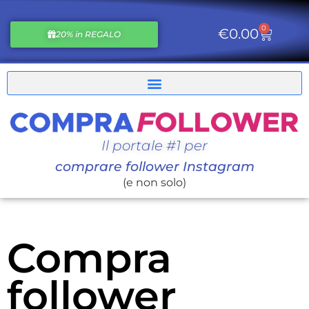
0
€
0.00
20% in REGALO
Il portale #1 per
comprare follower Instagram
(e non solo)
Compra
follower