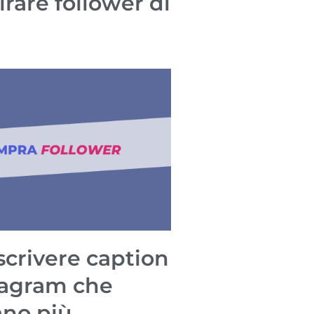
irare follower di
à
crivere caption
tagram che
no più