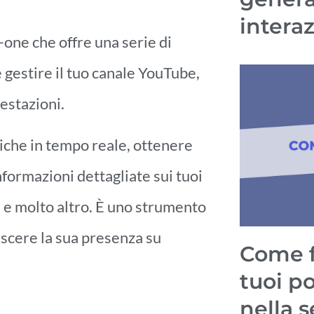
interaz
one che offre una serie di
e gestire il tuo canale YouTube,
restazioni.
iche in tempo reale, ottenere
nformazioni dettagliate sui tuoi
za e molto altro. È uno strumento
scere la sua presenza su
Come f
tuoi p
nella 