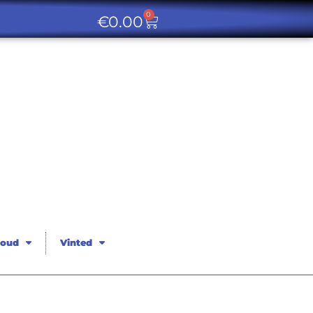
0
€
0.00
oud
Vinted