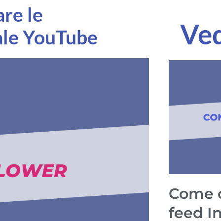
are le
Ved
ale YouTube
Come c
feed I