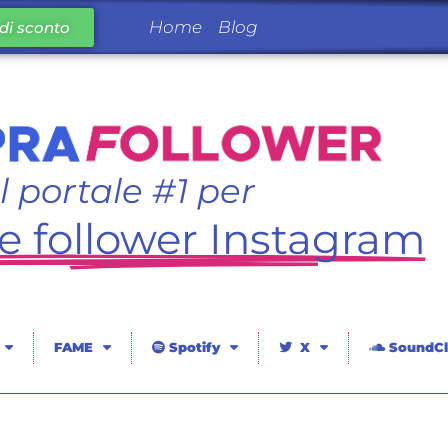
Home
Blog
di sconto
Il portale #1 per
 follower Instagram
FAME
Spotify
X
SoundCl