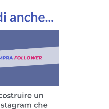
i anche...
ostruire un
nstagram che