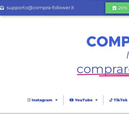
supporto@compra-follower.it
-20% 
comprare
Instagram
YouTube
TikTok