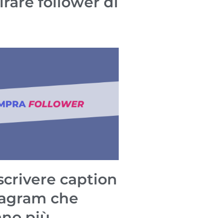
irare follower di
à
crivere caption
tagram che
no più