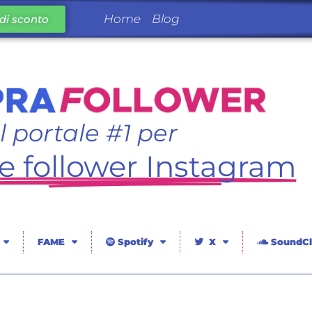
Home
Blog
di sconto
Il portale #1 per
 follower Instagram
FAME
Spotify
X
SoundCl