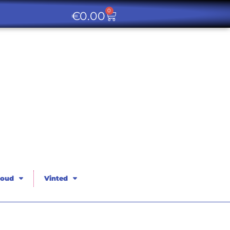
0
€
0.00
oud
Vinted