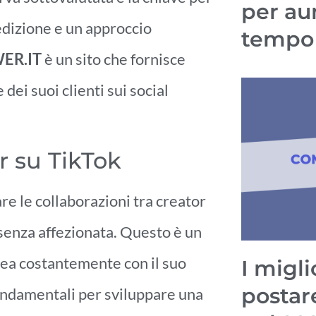
per au
edizione e un approccio
tempo
ER.IT
è un sito che fornisce
dei suoi clienti sui social
r su TikTok
are le collaborazioni tra creator
esenza affezionata. Questo è un
 costantemente con il suo
I migli
postar
ondamentali per sviluppare una