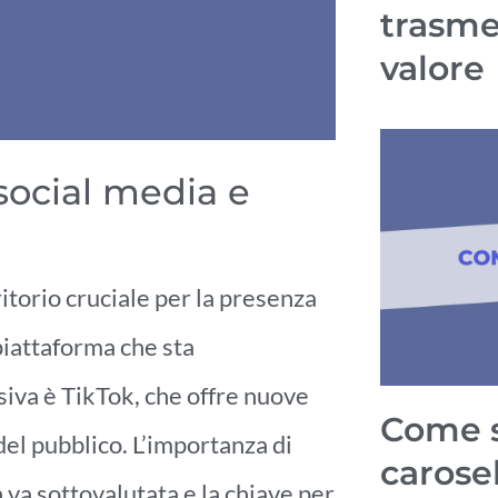
trasme
valore
 social media e
itorio cruciale per la presenza
piattaforma che sta
iva è TikTok, che offre nuove
Come s
el pubblico. L’importanza di
carosel
 va sottovalutata e la chiave per