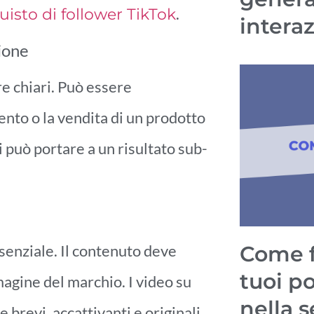
.
uisto di follower TikTok
interaz
zione
re chiari. Può essere
nto o la vendita di un prodotto
i può portare a un risultato sub-
ssenziale. Il contenuto deve
Come f
tuoi p
magine del marchio. I video su
nella 
brevi, accattivanti e originali.