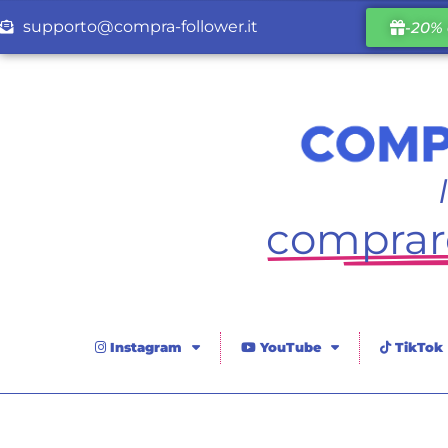
supporto@compra-follower.it
-20% 
comprare
Instagram
YouTube
TikTok