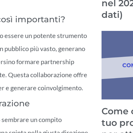
nel 20
dati)
così importanti?
ono essere un potente strumento
n pubblico più vasto, generano
persino formare partnership
lte. Questa collaborazione offre
wer e generare coinvolgimento.
razione
Come o
ò sembrare un compito
tuo pr
na spinta nella giusta direzione