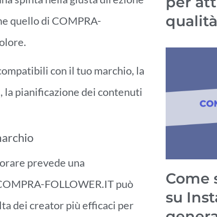
per att
qualit
come quello di COMPRA-
olore.
compatibili con il tuo marchio, la
, la pianificazione dei contenuti
marchio
aborare prevede una
Come s
et. COMPRA-FOLLOWER.IT può
su Ins
ta dei creator più efficaci per
genera