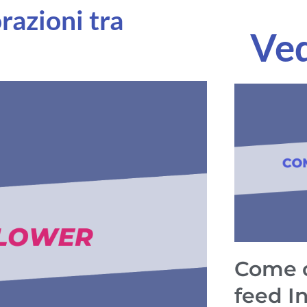
razioni tra
Ved
Come c
feed I