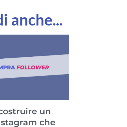
i anche...
ostruire un
nstagram che