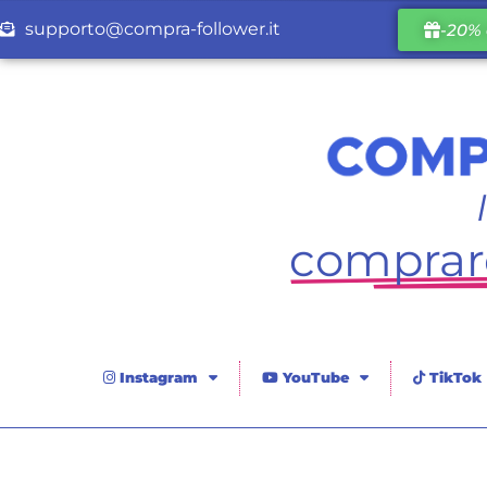
supporto@compra-follower.it
-20% 
comprare
Instagram
YouTube
TikTok