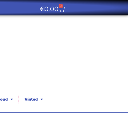
0
€
0.00
oud
Vinted