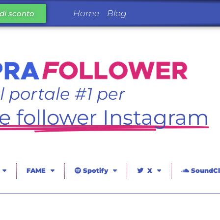
Home
Blog
di sconto
Il portale #1 per
 follower Instagram
FAME
Spotify
X
SoundCl