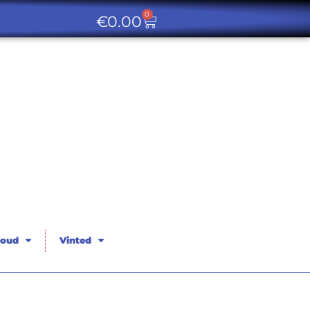
0
€
0.00
oud
Vinted