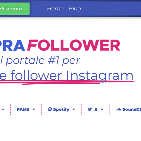
Home
Blog
di sconto
Il portale #1 per
 follower Instagram
FAME
Spotify
X
SoundCl