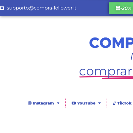
supporto@compra-follower.it
-20% 
comprare
Instagram
YouTube
TikTok