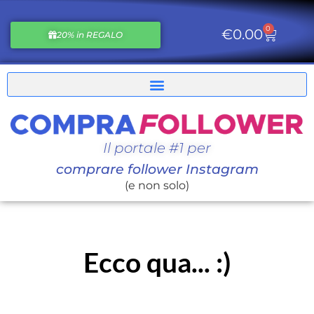
0
€
0.00
20% in REGALO
Il portale #1 per
comprare follower Instagram
(e non solo)
Ecco qua... :)