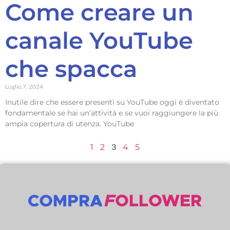
Come creare un
canale YouTube
che spacca
Luglio 7, 2024
Inutile dire che essere presenti su YouTube oggi è diventato
fondamentale se hai un’attività e se vuoi raggiungere la più
ampia copertura di utenza. YouTube
3
1
2
4
5