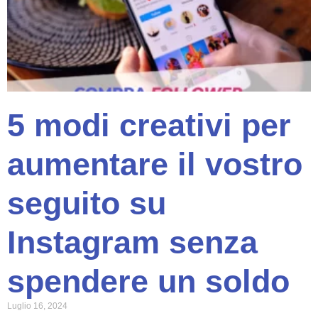
5 modi creativi per
aumentare il vostro
seguito su
Instagram senza
spendere un soldo
Luglio 16, 2024