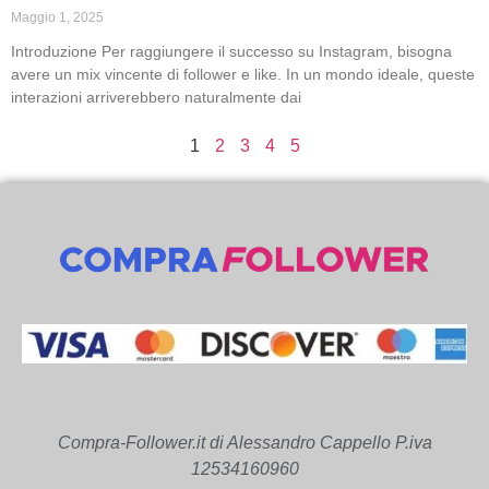
Maggio 1, 2025
Introduzione Per raggiungere il successo su Instagram, bisogna
avere un mix vincente di follower e like. In un mondo ideale, queste
interazioni arriverebbero naturalmente dai
1
2
3
4
5
Compra-Follower.it di Alessandro Cappello P.iva
12534160960