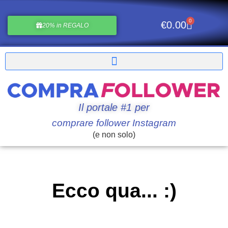
0
€
0.00
20% in REGALO
Il portale #1 per
comprare follower Instagram
(e non solo)
Ecco qua... :)