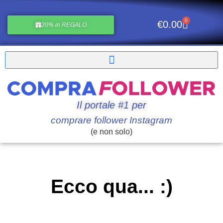
0
€
0.00
20% in REGALO
Il portale #1 per
comprare follower Instagram
(e non solo)
Ecco qua... :)