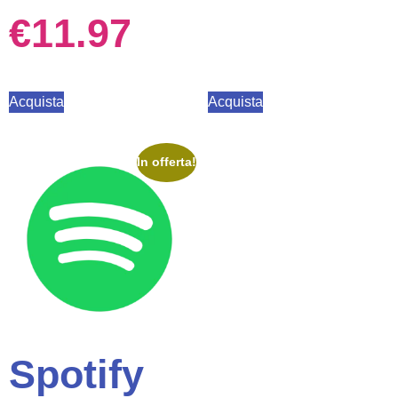
€
11.97
Acquista
Acquista
In offerta!
Spotify