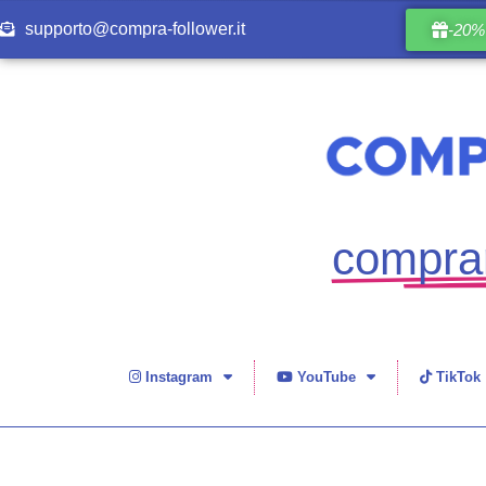
supporto@compra-follower.it
-20% 
comprar
Instagram
YouTube
TikTok