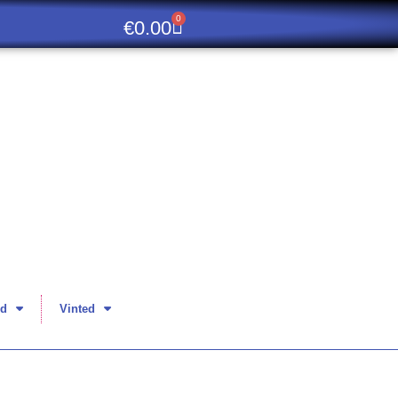
0
€
0.00
d
Vinted