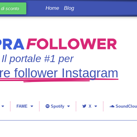
Home
Blog
di sconto
Il portale #1 per
e follower Instagram
FAME
Spotify
X
SoundClou