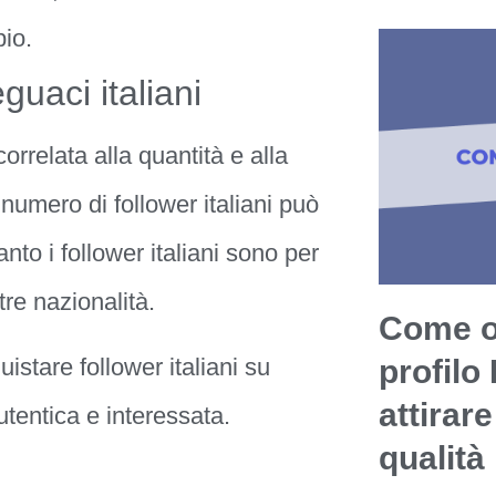
io.
uaci italiani
rrelata alla quantità e alla
 numero di follower italiani può
nto i follower italiani sono per
ltre nazionalità.
Come ot
are follower italiani su
profilo
attirare
tentica e interessata.
qualità