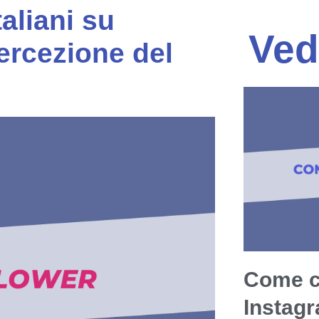
aliani su
Ved
ercezione del
Come c
Instag