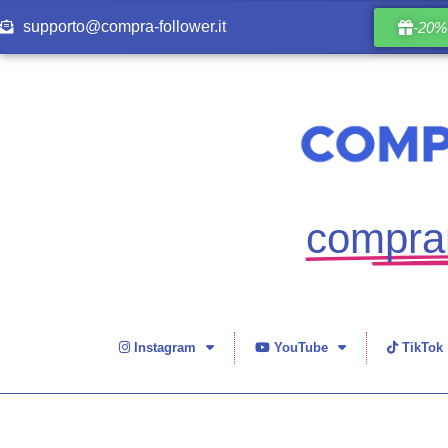
supporto@compra-follower.it
-20% 
comprar
Instagram
YouTube
TikTok