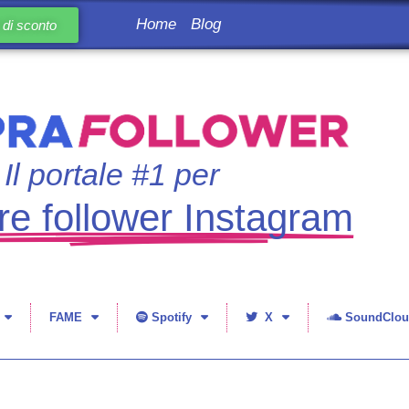
Home
Blog
di sconto
Il portale #1 per
e follower Instagram
FAME
Spotify
X
SoundClou