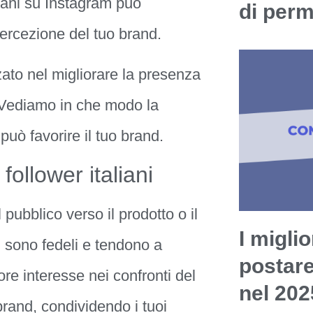
aliani su Instagram può
di per
percezione del tuo brand.
o nel migliorare la presenza
. Vediamo in che modo la
 può favorire il tuo brand.
follower italiani
 pubblico verso il prodotto o il
I miglio
am sono fedeli e tendono a
postar
re interesse nei confronti del
nel 202
rand, condividendo i tuoi