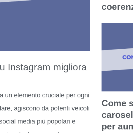
coerenz
su Instagram migliora
ata un elemento cruciale per ogni
Come sf
olare, agiscono da potenti veicoli
carosel
social media più popolari e
per aum