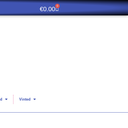
0
€
0.00
d
Vinted