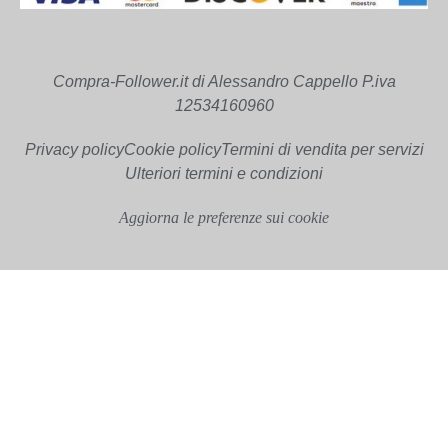
Compra-Follower.it di Alessandro Cappello P.iva
12534160960
Privacy policy
Cookie policy
Termini di vendita per servizi
Ulteriori termini e condizioni
Aggiorna le preferenze sui cookie