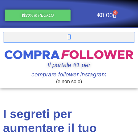
0
€
0.00
20% in REGALO
Il portale #1 per
comprare follower Instagram
(e non solo)
I segreti per
aumentare il tuo