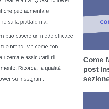
ali e attivi. Questi follower
, il che può aumentare
ione sulla piattaforma.
ram può essere un modo efficace
il tuo brand. Ma come con
 ricerca e assicurarti di
Come fa
timento. Ricorda, la qualità
post In
sezion
llower su Instagram.