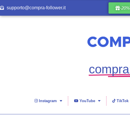
supporto@compra-follower.it
-20% 
comprar
Instagram
YouTube
TikTok