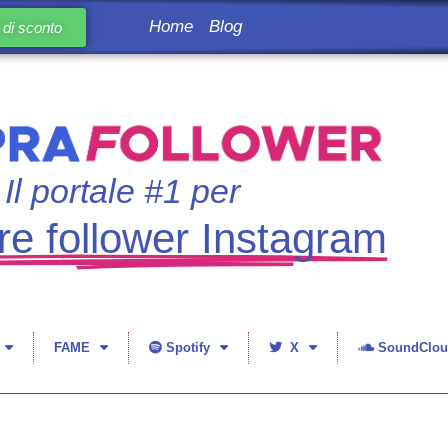
Home
Blog
di sconto
Il portale #1 per
e follower Instagram
FAME
Spotify
X
SoundClou