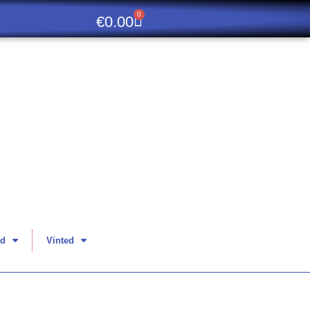
0
€
0.00
d
Vinted