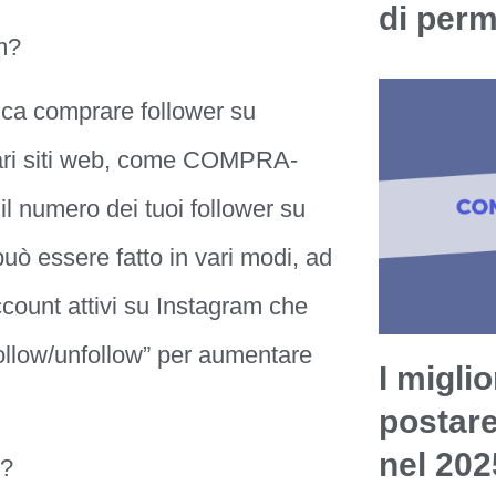
di per
m?
fica comprare follower su
a vari siti web, come COMPRA-
 numero dei tuoi follower su
ò essere fatto in vari modi, ad
ccount attivi su Instagram che
“follow/unfollow” per aumentare
I miglio
postar
nel 202
m?