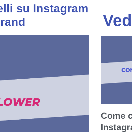
elli su Instagram
Ved
brand
Come c
Instag