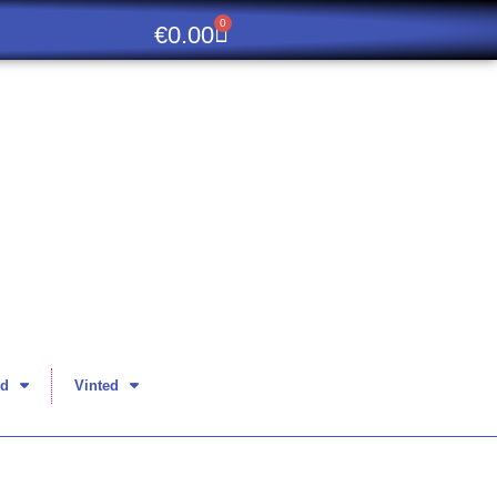
0
€
0.00
d
Vinted