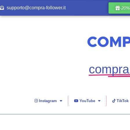
supporto@compra-follower.it
-20% 
comprar
Instagram
YouTube
TikTok