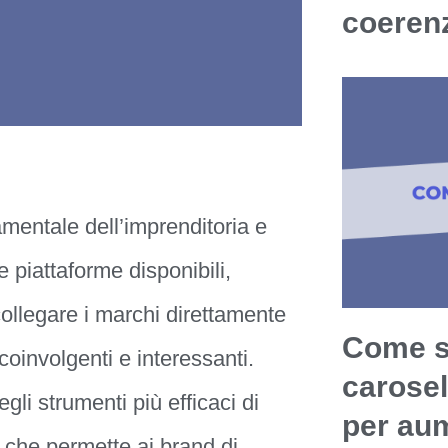
coerenz
amentale dell’imprenditoria e
 piattaforme disponibili,
collegare i marchi direttamente
Come sf
 coinvolgenti e interessanti.
carosel
strumenti più efficaci di
per aum
, che permette ai brand di