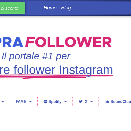
Home
Blog
di sconto
Il portale #1 per
e follower Instagram
FAME
Spotify
X
SoundClou