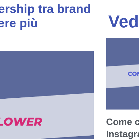
ership tra brand
Ved
ere più
Come c
Instag