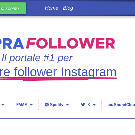
Home
Blog
di sconto
Il portale #1 per
e follower Instagram
FAME
Spotify
X
SoundClou