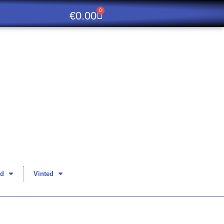
0
€
0.00
d
Vinted