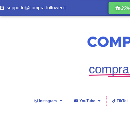
supporto@compra-follower.it
-20% 
comprar
Instagram
YouTube
TikTok