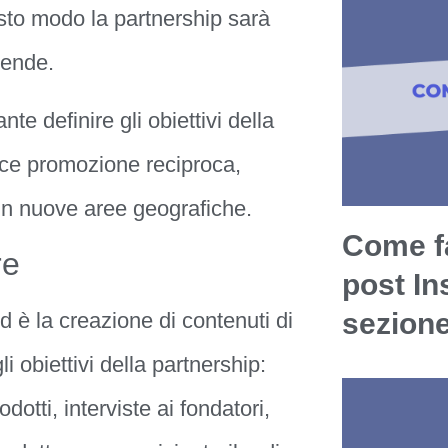
esto modo la partnership sarà
iende.
te definire gli obiettivi della
ice promozione reciproca,
o in nuove aree geografiche.
Come fa
re
post In
sezion
 è la creazione di contenuti di
 obiettivi della partnership:
tti, interviste ai fondatori,