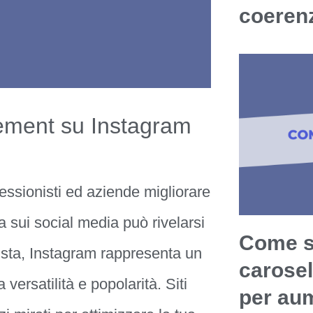
coerenz
ement su Instagram
fessionisti ed aziende migliorare
da sui social media può rivelarsi
Come sf
ista, Instagram rappresenta un
carosel
ersatilità e popolarità. Siti
per aum