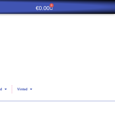
0
€
0.00
d
Vinted