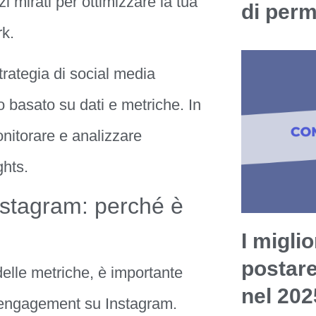
rati per ottimizzare la tua
di per
rk.
trategia di social media
 basato su dati e metriche. In
nitorare e analizzare
ghts.
nstagram: perché è
I miglio
postar
delle metriche, è importante
nel 202
l’engagement su Instagram.