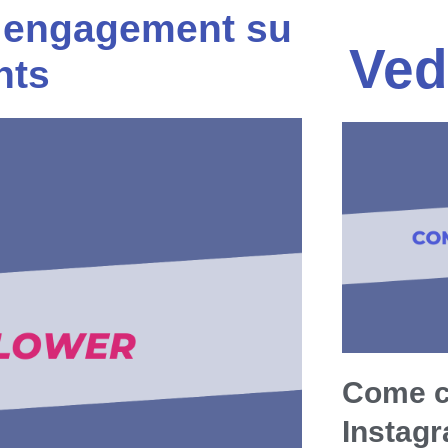
o engagement su
Ved
hts
Come c
Instag