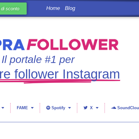
Home
Blog
di sconto
Il portale #1 per
e follower Instagram
FAME
Spotify
X
SoundClou