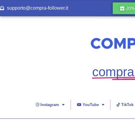
supporto@compra-follower.it
-20% 
comprar
Instagram
YouTube
TikTok